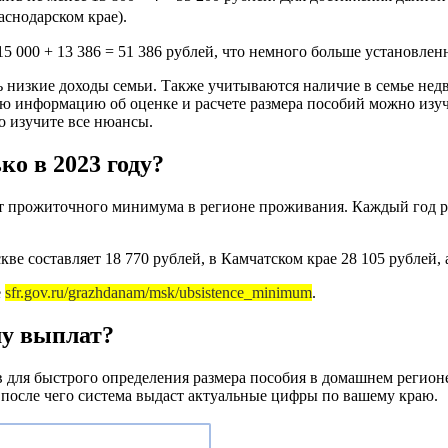
аснодарском крае).
+ 15 000 + 13 386 = 51 386 рублей, что немного больше установл
 низкие доходы семьи. Также учитываются наличие в семье нед
ную информацию об оценке и расчете размера пособий можно из
о изучите все нюансы.
ко в 2023 году?
т прожиточного минимума в регионе проживания. Каждый год ра
 составляет 18 770 рублей, в Камчатском крае 28 105 рублей, а
е
sfr.gov.ru/grazhdanam/msk/ubsistence_minimum
.
му выплат?
в для быстрого определения размера пособия в домашнем регион
, после чего система выдаст актуальные цифры по вашему краю.