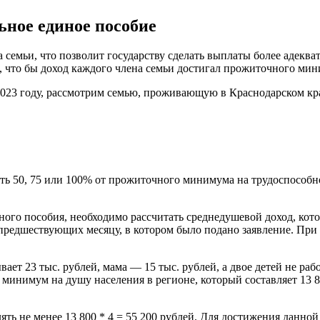
ьное единое пособие
да семьи, что позволит государству сделать выплаты более адек
м, что бы доход каждого члена семьи достигал прожиточного ми
2023 году, рассмотрим семью, проживающую в Краснодарском крае
50, 75 или 100% от прожиточного минимума на трудоспособного 
иного пособия, необходимо рассчитать среднедушевой доход, кото
, предшествующих месяцу, в котором было подано заявление. Пр
ает 23 тыс. рублей, мама — 15 тыс. рублей, а двое детей не раб
й минимум на душу населения в регионе, который составляет 13 
ть не менее 13 800 * 4 = 55 200 рублей. Для достижения данной