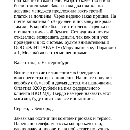
платков по низкой цене. На фото качество и вид
были отличными. Заказывала два платка, но
девушка менеджер предложила взять третий
платок за полцены. Через неделю заказ пришел. На
почте заплатила 4570 рублей и посылку вскрыла
там же. В коробке была синтетическая тряпка и
стопка технической бумаги. Сотрудники почты
отказались возвращать деньги, так как они уже
проведены в их системе. Будьте внимательны!!!
ООО «ЭЛИТГАРАНТ» (Марушкинское, Шарапово
д.1, Москва) являются мошенниками.
Валентина, г. Екатеринбург.
Выписал на сайте мошенников брендовый
видеорегистратор за полцены. На почте получил
коробку с бумагой и двумя детскими шапочками.
Оплатил 3260 рублей на имя федерального
клиента НКО МД. Твердо намерен наказать этот
магазин, буду писать во все инстанции.
Сергей, г. Белгород.
Заказывал охотничий комплект рюкзак и термос.
Парень по телефону рассказал про качество,
распродажу и посоветовал побыстрее получить