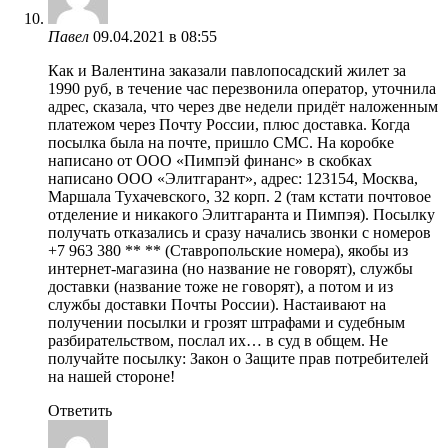
Павел
09.04.2021 в 08:55
Как и Валентина заказали павлопосадский жилет за
1990 руб, в течение час перезвонила оператор, уточнила
адрес, сказала, что через две недели придёт наложенным
платежом через Почту России, плюс доставка. Когда
посылка была на почте, пришло СМС. На коробке
написано от ООО «Пимпэй финанс» в скобках
написано ООО «Элитгарант», адрес: 123154, Москва,
Маршала Тухачевского, 32 корп. 2 (там кстати почтовое
отделение и никакого Элитгаранта и Пимпэя). Посылку
получать отказались и сразу начались звонки с номеров
+7 963 380 ** ** (Ставропольские номера), якобы из
интернет-магазина (но название не говорят), службы
доставки (название тоже не говорят), а потом и из
службы доставки Почты России). Настаивают на
получении посылки и грозят штрафами и судебным
разбирательством, послал их… в суд в общем. Не
получайте посылку: Закон о Защите прав потребителей
на нашей стороне!
Ответить