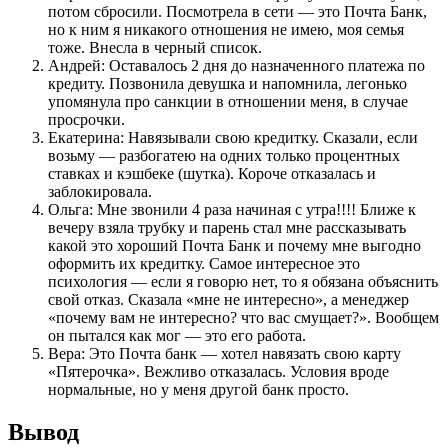
потом сбросили. Посмотрела в сети — это Почта Банк,
но к ним я никакого отношения не имею, моя семья
тоже. Внесла в черный список.
Андрей: Оставалось 2 дня до назначенного платежа по
кредиту. Позвонила девушка и напомнила, легонько
упомянула про санкции в отношении меня, в случае
просрочки.
Екатерина: Навязывали свою кредитку. Сказали, если
возьму — разбогатею на одних только процентных
ставках и кэшбеке (шутка). Короче отказалась и
заблокировала.
Ольга: Мне звонили 4 раза начиная с утра!!!! Ближе к
вечеру взяла трубку и парень стал мне рассказывать
какой это хороший Почта Банк и почему мне выгодно
оформить их кредитку. Самое интересное это
психология — если я говорю нет, то я обязана объяснить
свой отказ. Сказала «мне не интересно», а менеджер
«почему вам не интересно? что вас смущает?». Вообщем
он пытался как мог — это его работа.
Вера: Это Почта банк — хотел навязать свою карту
«Пятерочка». Вежливо отказалась. Условия вроде
нормальные, но у меня другой банк просто.
Вывод