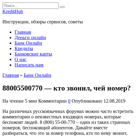
Перейти
Search
к
for:
KreditHub
содержанию
Инструкции, обзоры сервисов, советы
Главная
Деньги онлайн
Банк Онлайн
Кредиты
Банковские карты
О нас
Написать нам
Главная
»
Банк Онлайн
88005500770 — кто звонил, чей номер?
На чтение
5 мин
Комментарии
0
Опубликовано
12.08.2019
На различных русскоязычных форумах можно часто встретить
комментарии о неизвестных входящих номерах, которые
беспокоят людей. 8 (800) 55-00-770 – один из таких странных
номеров, беспокоящий абонентов. Давайте вместе
разбираться, что это за номер телефона, кто по нему звонит,