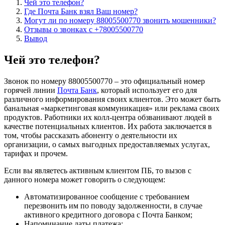
Чей это телефон?
Где Почта Банк взял Ваш номер?
Могут ли по номеру 88005500770 звонить мошенники?
Отзывы о звонках с +78005500770
Вывод
Чей это телефон?
Звонок по номеру 88005500770 – это официальный номер
горячей линии
Почта Банк
, который использует его для
различного информирования своих клиентов. Это может быть
банальная «маркетинговая коммуникация» или реклама своих
продуктов. Работники их колл-центра обзванивают людей в
качестве потенциальных клиентов. Их работа заключается в
том, чтобы рассказать абоненту о деятельности их
организации, о самых выгодных предоставляемых услугах,
тарифах и прочем.
Если вы являетесь активным клиентом ПБ, то вызов с
данного номера может говорить о следующем:
Автоматизированное сообщение с требованием
перезвонить им по поводу задолженности, в случае
активного кредитного договора с Почта Банком;
Напоминание даты платежа;