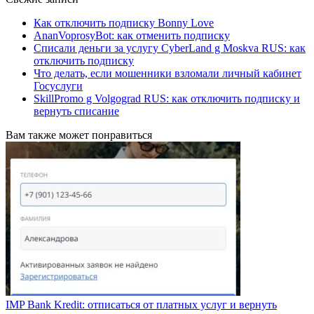
Как отключить подписку Bonny Love
AnanVoprosyBot: как отменить подписку
Списали деньги за услугу CyberLand g Moskva RUS: как
отключить подписку
Что делать, если мошенники взломали личный кабинет
Госуслуги
SkillPromo g Volgograd RUS: как отключить подписку и
вернуть списание
Вам также может понравиться
IMP Bank Kredit: отписаться от платных услуг и вернуть